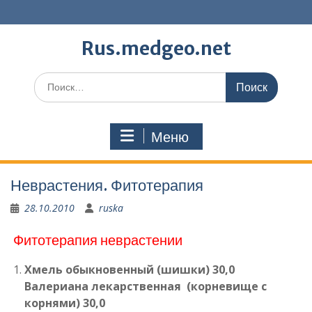
Перейти
к
содержимому
Rus.medgeo.net
Поиск
по:
Меню
Неврастения. Фитотерапия
28.10.2010
ruska
Фитотерапия неврастении
Хмель обыкновенный (шишки) 30,0
Валериана лекарственная
(корневище с
корнями) 30,0